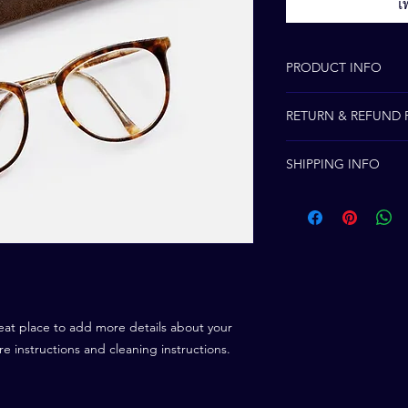
เ
PRODUCT INFO
I'm a product detail.
RETURN & REFUND 
information about you
care and cleaning inst
I’m a Return and Refu
to write what makes 
SHIPPING INFO
your customers know 
customers can benefit
dissatisfied with the
I'm a shipping policy
straightforward refun
information about y
to build trust and re
and cost. Providing s
buy with confidence.
your shipping policy 
reassure your custom
confidence.
eat place to add more details about your 
re instructions and cleaning instructions.