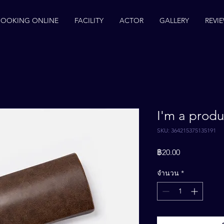
BOOKING ONLINE
FACILITY
ACTOR
GALLERY
REVI
I'm a produ
SKU: 364215375135191
ราคา
฿20.00
จำนวน
*